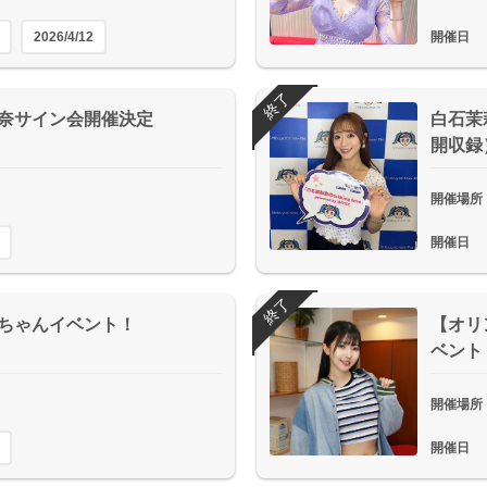
2026/4/12
開催日
終了
満里奈サイン会開催決定
白石茉莉
開収録
開催場所
開催日
終了
美鈴ちゃんイベント！
【オリン
ベント
開催場所
開催日