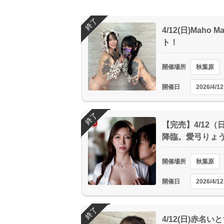
終了
4/12(日)Maho
ト！
開催場所
秋葉原
開催日
2026/4/12
終了
【完売】4/12（
降臨。愛弓りょ
開催場所
秋葉原
開催日
2026/4/12
終了
4/12(日)赤名