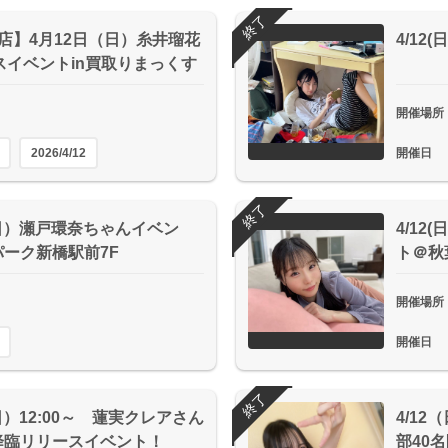
終了
店】4月12日（日）糸井瑠花
4/1
スイベントin買取りまっくす
開催場所
2026/4/12
開催日
終了
（日）瀬戸環奈ちゃんイベン
4/12
ーク新橋駅前7F
ト＠秋
開催場所
開催日
終了
日）12:00～ 蓮実クレアさん
4/1
降臨リリースイベント！
部40