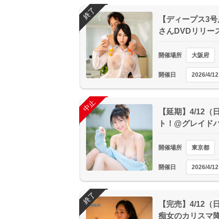
終了
【ディープス3号
さんDVDリリー
開催場所
大阪府
開催日
2026/4/12
終了
中止
【延期】4/12
ト！@グレイドパ
開催場所
東京都
開催日
2026/4/12
終了
【完売】4/12（
痴女のカリスマ