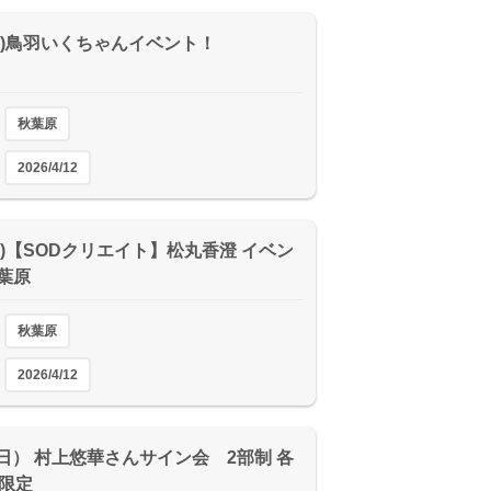
2(日)鳥羽いくちゃんイベント！
秋葉原
2026/4/12
(日)【SODクリエイト】松丸香澄 イベン
葉原
秋葉原
2026/4/12
2（日） 村上悠華さんサイン会 2部制 各
名限定