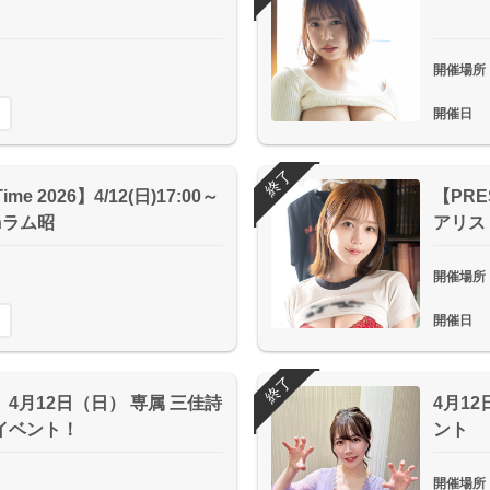
開催場所
開催日
終了
Time 2026】4/12(日)17:00～
【PRE
nラム昭
アリス
開催場所
開催日
終了
4月12日（日） 専属 三佳詩
4月1
イベント！
ント
開催場所