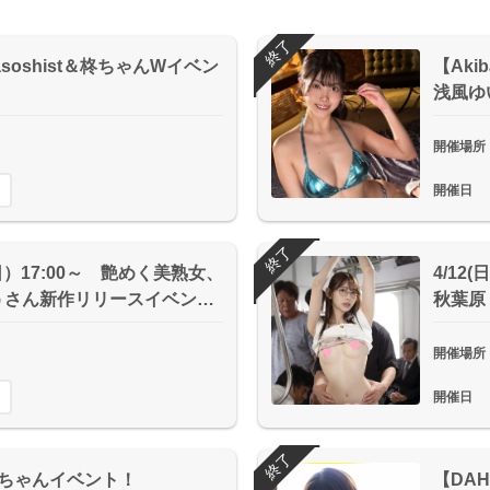
終了
 Masoshist＆柊ちゃんWイベン
【Akib
浅風ゆ
開催場所
開催日
終了
日）17:00～ 艶めく美熟女、
4/12
うさん新作リリースイベン…
秋葉原
開催場所
開催日
終了
いとちゃんイベント！
【DA