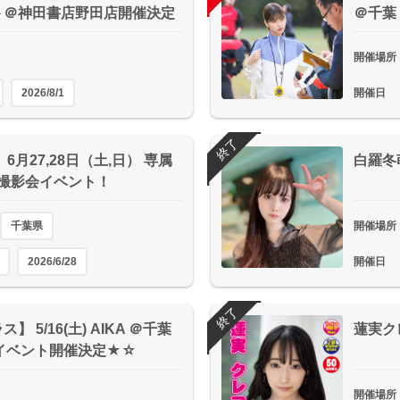
ト＠神田書店野田店開催決定
＠千葉
開催場所
2026/8/1
開催日
終了
6月27,28日（土,日） 専属
白羅冬
 撮影会イベント！
千葉県
開催場所
2026/6/28
開催日
終了
 5/16(土) AIKA ＠千葉
蓮実ク
イベント開催決定★☆
開催場所