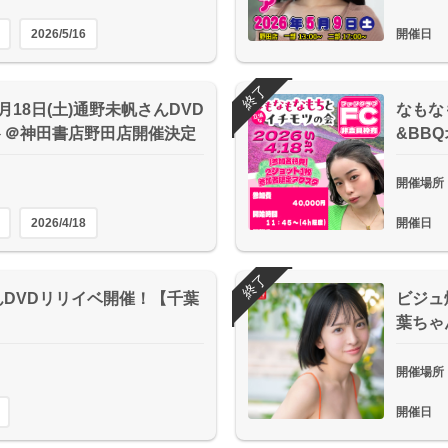
2026/5/16
開催日
終了
18日(土)通野未帆さんDVD
なもな
ト＠神田書店野田店開催決定
&BB
開催場所
2026/4/18
開催日
終了
DVDリリイベ開催！【千葉
ビジュ
葉ちゃ
開催場所
開催日