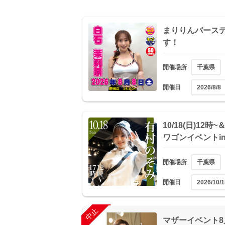
まりりんバース
す！
開催場所
千葉県
開催日
2026/8/8
10/18(日)12
ワゴンイベントi
開催場所
千葉県
開催日
2026/10/1
終了
中止
マザーイベント8