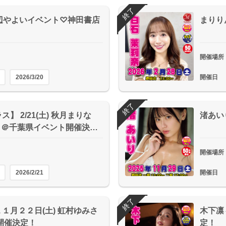
終了
浜辺やよいイベント♡神田書店
まりり
開催場所
2026/3/20
開催日
終了
】 2/21(土) 秋月まりな
渚あい
) ＠千葉県イベント開催決…
開催場所
2026/2/21
開催日
終了
１月２２日(土) 虹村ゆみさ
木下凛
開催決定！
定！