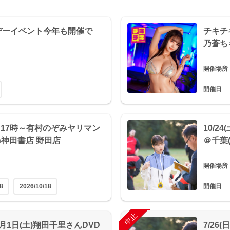
デーイベント今年も開催で
チキチ
乃蒼ち
開催場所
開催日
時~＆17時～有村のぞみヤリマン
10/2
n神田書店 野田店
＠千葉(
開催場所
8
2026/10/18
開催日
終了
中止
月1日(土)翔田千里さんDVD
7/26