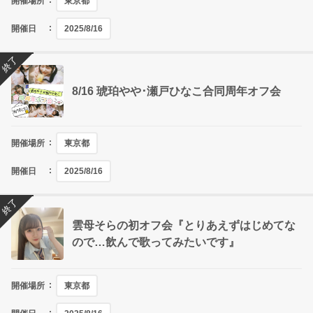
開催場所
東京都
開催日
2025/8/16
終了
8/16 琥珀やや･瀬戸ひなこ合同周年オフ会
開催場所
東京都
開催日
2025/8/16
終了
雲母そらの初オフ会『とりあえずはじめてな
ので…飲んで歌ってみたいです』
開催場所
東京都