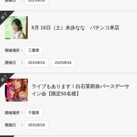
開催日
2025/8/16
終了
8月 16日（土）未歩なな パチンコ来店
開催場所
三重県
開催日
2025/8/16
2025/8/16
終了
ライブもあります！白石茉莉奈バースデーサ
イン会【限定50名様】
開催場所
千葉県
開催日
2025/8/16