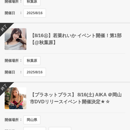
開催場所
秋葉原
開催日
2025/8/16
終了
【8/16㊏】若菜れいか イベント開催！第1部
【@秋葉原】
開催場所
秋葉原
開催日
2025/8/16
終了
【プラネットプラス】 8/16(土) AIKA ＠岡山
市DVDリリースイベント開催決定★☆
開催場所
岡山県