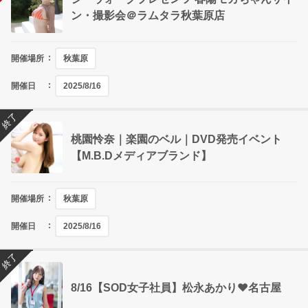
ン・撮影会＠ラムタラ秋葉原店
開催場所
秋葉原
開催日
2025/8/16
終了
桃園怜奈｜楽園のベル｜DVD発売イベント
【M.B.Dメディアブランド】
開催場所
秋葉原
開催日
2025/8/16
終了
8/16【SOD女子社員】松永あかり❤名古屋