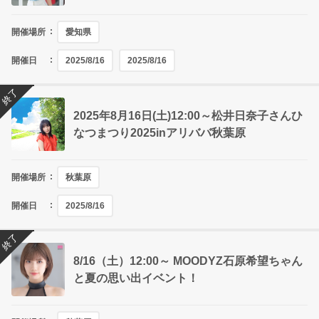
開催場所
愛知県
開催日
2025/8/16
2025/8/16
終了
2025年8月16日(土)12:00～松井日奈子さんひ
なつまつり2025inアリババ秋葉原
開催場所
秋葉原
開催日
2025/8/16
終了
8/16（土）12:00～ MOODYZ石原希望ちゃん
と夏の思い出イベント！