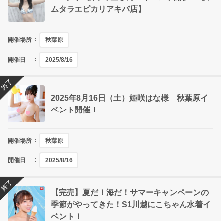
ムタラエピカリアキバ店】
開催場所
秋葉原
開催日
2025/8/16
終了
2025年8月16日（土）姫咲はな様 秋葉原イ
ベント開催！
開催場所
秋葉原
開催日
2025/8/16
終了
【完売】夏だ！海だ！サマーキャンペーンの
季節がやってきた！S1川越にこちゃん水着イ
ベント！