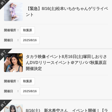
終了
【緊急】8/16(土)松本いちかちゃんゲリライベ
ント
開催場所
秋葉原
開催日
2025/8/16
終了
タカラ映像イベント8月16日(土)塚田しおりさ
んDVDリリースイベント＠アリババ秋葉原店
開催決定
開催場所
秋葉原
開催日
2025/8/16
終了
8/16(土) 新木希空さん イベント開催！【ラ