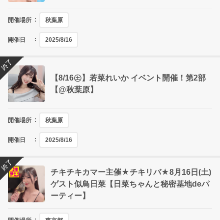
開催場所
秋葉原
開催日
2025/8/16
終了
【8/16㊏】若菜れいか イベント開催！第2部
【@秋葉原】
開催場所
秋葉原
開催日
2025/8/16
終了
チキチキカマー主催★チキリバ★8月16日(土)
ゲスト似鳥日菜【日菜ちゃんと秘密基地deパ
ーティー】